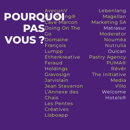
AvecunV
Lebenlang
POURQUOI
Blackwing®
Magellan
Cave Marcon
Marketing SA
PAS
Doing On The
Matrasur
Go
Moderator
VOUS ?
Domaine
Nouméa
François
Nutrulia
Lumpp
Ouican
Etherkreative
Pastry Agency
Feraud
PUMA®
Holdings
Rêvêr
Gravosign
The Initiative
Jarvislain
Media
Jean Stevenon
Villo
L’Annexe des
Welcome
Chais
Hotels®
Les Pentes
Créatives
Lisboapp