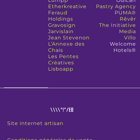
Lumpp
Ouican
Etherkreative
Pastry Agency
Feraud
PUMA®
Holdings
Rêvêr
Gravosign
The Initiative
Jarvislain
Media
Jean Stevenon
Villo
L’Annexe des
Welcome
Chais
Hotels®
Les Pentes
Créatives
Lisboapp
Site internet artisan