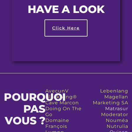
HAVE A LOOK
Click Here
AvecunV
Lebenlang
POURQUOI
Blackwing®
Magellan
Cave Marcon
Marketing SA
PAS
Doing On The
Matrasur
Go
Moderator
VOUS ?
Domaine
Nouméa
François
Nutrulia