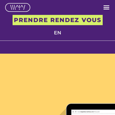
\\\^!^/
PRENDRE RENDEZ VOUS
EN