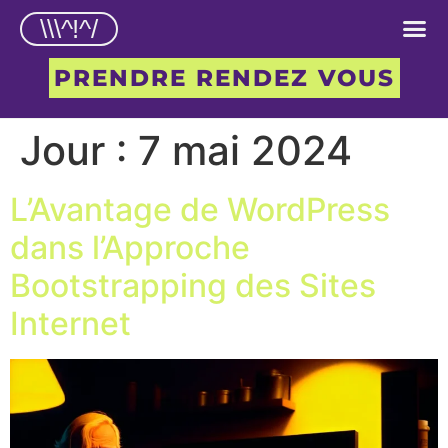
\\\^!^/
PRENDRE RENDEZ VOUS
Jour :
7 mai 2024
L’Avantage de WordPress
dans l’Approche
Bootstrapping des Sites
Internet