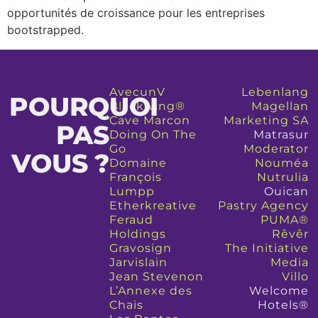
opportunités de croissance pour les entreprises
bootstrapped.
AvecunV
Lebenlang
POURQUOI
Blackwing®
Magellan
Cave Marcon
Marketing SA
PAS
Doing On The
Matrasur
Go
Moderator
VOUS ?
Domaine
Nouméa
François
Nutrulia
Lumpp
Ouican
Etherkreative
Pastry Agency
Feraud
PUMA®
Holdings
Rêvêr
Gravosign
The Initiative
Jarvislain
Media
Jean Stevenon
Villo
L’Annexe des
Welcome
Chais
Hotels®