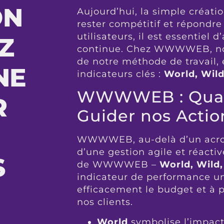
ON
Aujourd’hui, la simple créatio
rester compétitif et répondre
utilisateurs, il est essentiel
Z
continue. Chez WWWWEB, nou
de notre méthode de travail,
NE
indicateurs clés :
World, Wild
WWWWEB : Quatr
R
Guider nos Actio
WWWWEB, au-delà d’un acron
d’une gestion agile et réact
S
de WWWWEB –
World, Wild,
indicateur de performance un
efficacement le budget et à 
nos clients.
World
symbolise l’impact