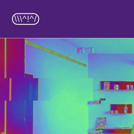
\\\^!^/