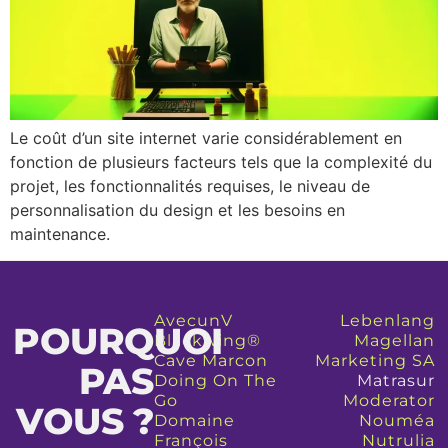
Le coût d’un site internet varie considérablement en
fonction de plusieurs facteurs tels que la complexité du
projet, les fonctionnalités requises, le niveau de
personnalisation du design et les besoins en
maintenance.
AvecunV
Lebenlang
POURQUOI
Blackwing®
Magellan
Cave Marcon
Marketing SA
PAS
Doing On The
Matrasur
Go
Moderator
VOUS ?
Domaine
Nouméa
François
Nutrulia